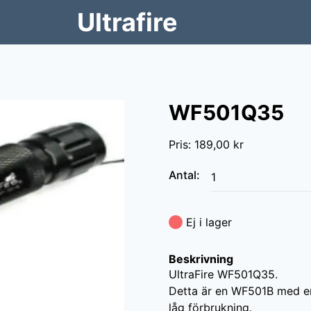
Ultrafire
WF501Q35
Pris
:
189,00 kr
Antal
:
Ej i lager
Beskrivning
UltraFire WF501Q35.

Detta är en WF501B med en 
låg förbrukning.
