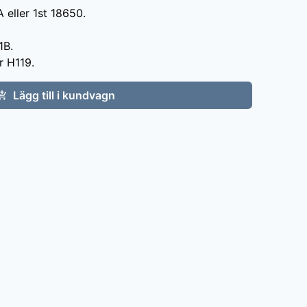
eller 1st 18650.

B.

r H119.
Lägg till i kundvagn