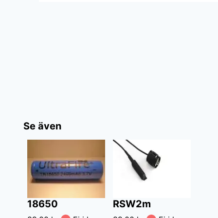
Se även
18650
RSW2m