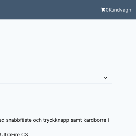
0
Kundvagn
med snabbfäste och tryckknapp samt kardborre i 
ltraFire C3.