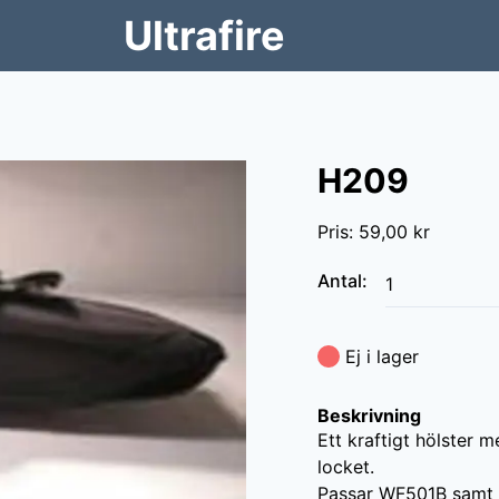
Ultrafire
H209
Pris
:
59,00 kr
Antal
:
Ej i lager
Beskrivning
Ett kraftigt hölster 
locket.

Passar WF501B samt U