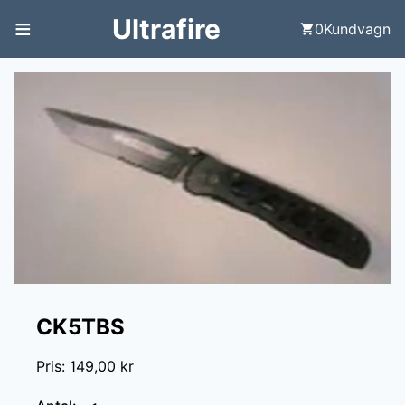
≡
Ultrafire
0
Kundvagn
CK5TBS
Pris
:
149,00 kr