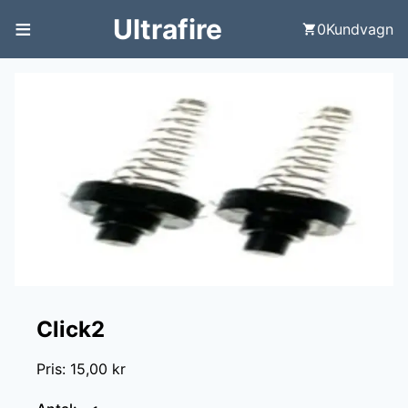
≡
Ultrafire
0
Kundvagn
Click2
Pris
:
15,00 kr