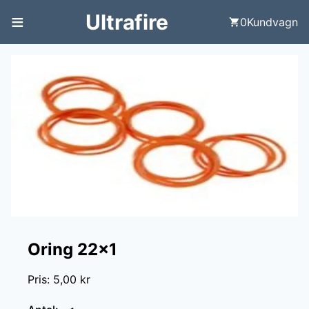
≡
Ultrafire
0
Kundvagn
Oring 22x1
Pris
:
5,00 kr