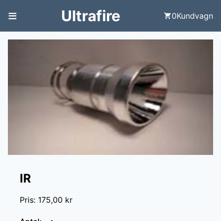
≡
Ultrafire
0
Kundvagn
IR
Pris
:
175,00 kr