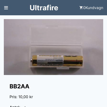
≡
Ultrafire
0
Kundvagn
BB2AA
Pris
:
10,00 kr