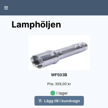
≡
Lamphöljen
WF503B
Pris
:
359,00 kr
I lager
Lägg till i kundvagn