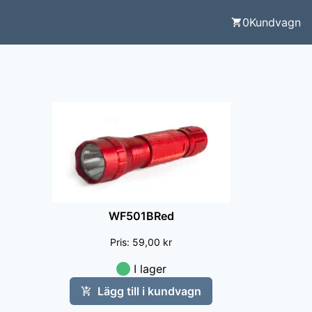
0
Kundvagn
WF501BRed
Pris
:
59,00 kr
I lager
Lägg till i kundvagn