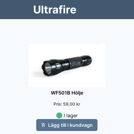
Ultrafire
WF501B Hölje
Pris
:
59,00 kr
I lager
Lägg till i kundvagn