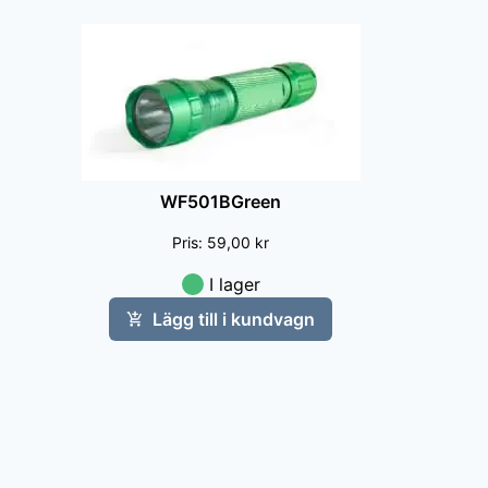
WF501BGreen
Pris
:
59,00 kr
I lager
Lägg till i kundvagn