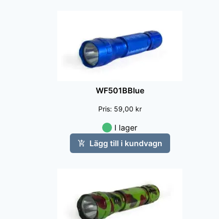
WF501BBlue
Pris
:
59,00 kr
I lager
Lägg till i kundvagn