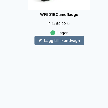
WF501BCamoflauge
Pris
:
59,00 kr
I lager
Lägg till i kundvagn