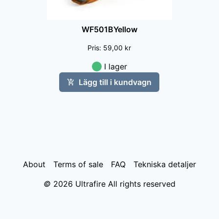
WF501BYellow
Pris
:
59,00 kr
I lager
Lägg till i kundvagn
About
Terms of sale
FAQ
Tekniska detaljer
©
2026
Ultrafire All rights reserved