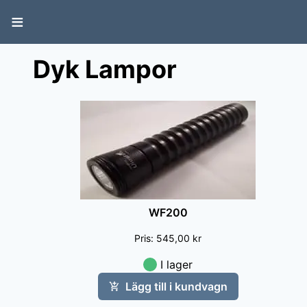
≡
Dyk Lampor
WF200
Pris
:
545,00 kr
I lager
Lägg till i kundvagn