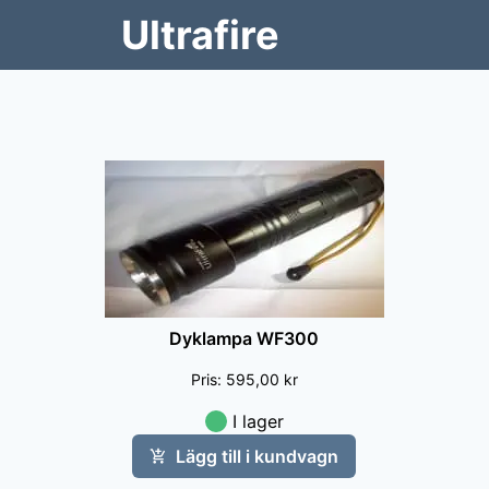
Ultrafire
Dyklampa WF300
Pris
:
595,00 kr
I lager
Lägg till i kundvagn